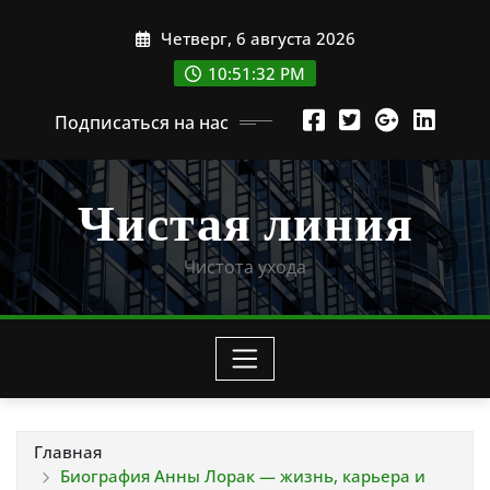
Перейти
Четверг, 6 августа 2026
к
содержимому
10:51:33 PM
Подписаться на нас
Чистая линия
Чистота ухода
Главная
Биография Анны Лорак — жизнь, карьера и