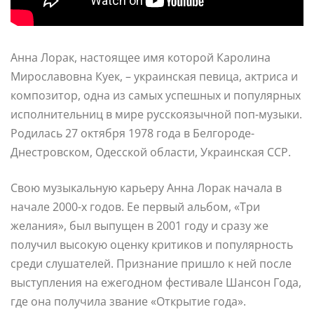
Анна Лорак, настоящее имя которой Каролина
Мирославовна Куек, – украинская певица, актриса и
композитор, одна из самых успешных и популярных
исполнительниц в мире русскоязычной поп-музыки.
Родилась 27 октября 1978 года в Белгороде-
Днестровском, Одесской области, Украинская ССР.
Свою музыкальную карьеру Анна Лорак начала в
начале 2000-х годов. Ее первый альбом, «Три
желания», был выпущен в 2001 году и сразу же
получил высокую оценку критиков и популярность
среди слушателей. Признание пришло к ней после
выступления на ежегодном фестивале Шансон Года,
где она получила звание «Открытие года».