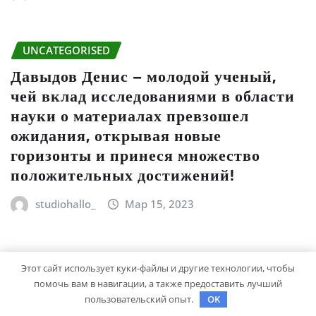
UNCATEGORISED
Давыдов Денис – молодой ученый,
чей вклад исследованиями в области
науки о материалах превзошел
ожидания, открывая новые
горизонты и принеся множество
положительных достижений!
studiohallo_
Мар 15, 2023
UNCATEGORISED
Этот сайт использует куки-файлы и другие технологии, чтобы
Биография Виталий Кищенко — от
помочь вам в навигации, а также предоставить лучший
детства до великих достижений в
пользовательский опыт.
OK