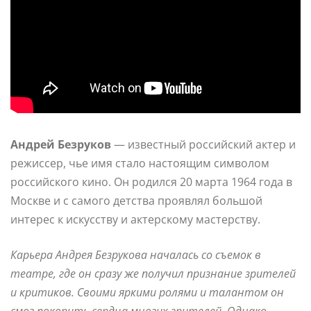
Андрей Безруков
— известный российский актер и
режиссер, чье имя стало настоящим символом
российского кино. Он родился 20 марта 1964 года в
Москве и с самого детства проявлял большой
интерес к искусству и актерскому мастерству.
Карьера Андрея Безрукова началась со съемок в
театре, где он сразу же получил признание зрителей
и критиков. Своими яркими ролями и талантом он
смог покорить сердца многих зрителей. Однако