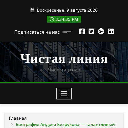
Перейти
Воскресенье, 9 августа 2026
к
содержимому
3:34:36 PM
Подписаться на нас
Чистая линия
Чистота ухода
Главная
Биография Андрея Безрукова — талантливый