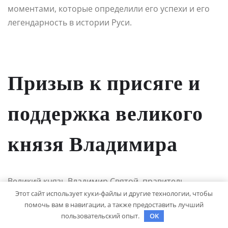
моментами, которые определили его успехи и его
легендарность в истории Руси.
Призыв к присяге и
поддержка великого
князя Владимира
Великий князь Владимир Святой, правитель
Этот сайт использует куки-файлы и другие технологии, чтобы
великого княжества Киевского, считается одним из
помочь вам в навигации, а также предоставить лучший
наиболее выдающихся правителей Древней Руси.
пользовательский опыт.
OK
Когда он принял крещение в 988 году, это событие