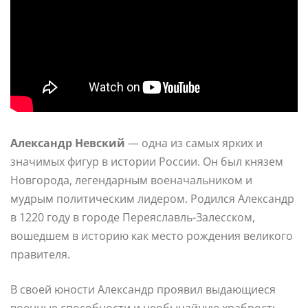
Александр Невский
— одна из самых ярких и
значимых фигур в истории России. Он был князем
Новгорода, легендарным военачальником и
мудрым политическим лидером. Родился Александр
в 1220 году в городе Переяславль-Залесском,
вошедшем в историю как место рождения великого
правителя.
В своей юности Александр проявил выдающиеся
военные способности и необычайную храбрость.