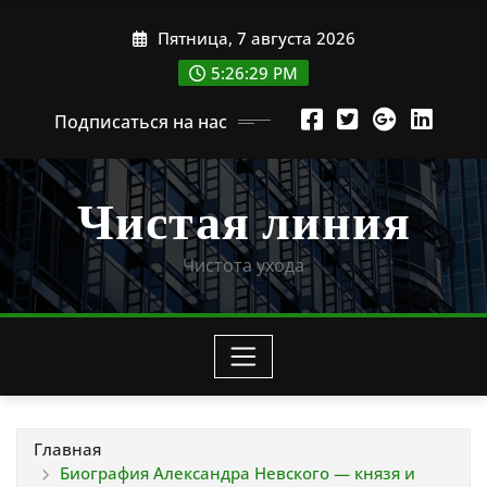
Перейти
Пятница, 7 августа 2026
к
содержимому
5:26:30 PM
Подписаться на нас
Чистая линия
Чистота ухода
Главная
Биография Александра Невского — князя и