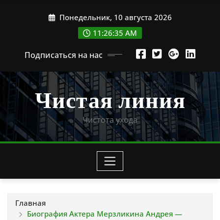
Перейти
Понедельник, 10 августа 2026
к
содержимому
11:26:36 AM
Подписаться на нас
Чистая линия
Чистота ухода
Главная
Биография Актера Мерзликина Андрея —