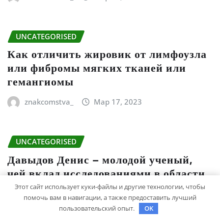
UNCATEGORISED
Как отличить жировик от лимфоузла
или фибромы мягких тканей или
гемангиомы
znakcomstva_
Мар 17, 2023
UNCATEGORISED
Давыдов Денис – молодой ученый,
чей вклад исследованиями в области
науки о материалах превзошел
Этот сайт использует куки-файлы и другие технологии, чтобы
ожидания, открывая новые
помочь вам в навигации, а также предоставить лучший
пользовательский опыт.
OK
горизонты и принеся множество