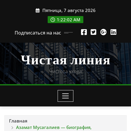
Перейти
Пятница, 7 августа 2026
к
содержимому
1:22:03 AM
Подписаться на нас
Чистая линия
Чистота ухода
Главная
Азамат Мусагалиев — биография,