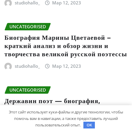
studiohallo_
Мар 12, 2023
UNCATEGORISED
Биография Марины Цветаевой –
краткий анализ и обзор жизни и
творчества великой русской поэтессы
studiohallo_
Мар 12, 2023
UNCATEGORISED
Державин поэт — биография,
творчество, достижения
Этот сайт использует куки-файлы и другие технологии, чтобы
помочь вам в навигации, а также предоставить лучший
studiohallo_
Мар 11, 2023
пользовательский опыт.
OK