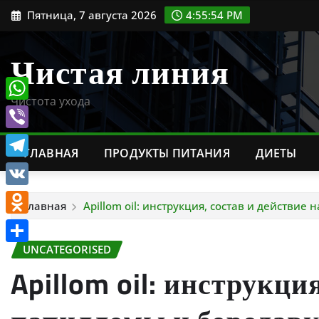
Перейти
Пятница, 7 августа 2026
4:55:55 PM
к
содержимому
Чистая линия
Чистота ухода
WhatsApp
Viber
ГЛАВНАЯ
ПРОДУКТЫ ПИТАНИЯ
ДИЕТЫ
Telegram
VK
Главная
Apillom oil: инструкция, состав и действие
Odnoklassniki
UNCATEGORISED
Отправить
Apillom oil: инструкци