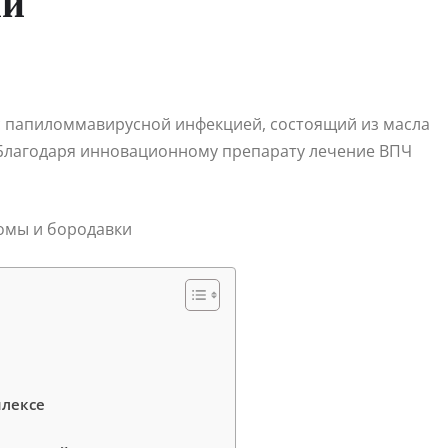
ки
ы с папиломмавирусной инфекцией, состоящий из масла
. Благодаря инновационному препарату лечение ВПЧ
плексе