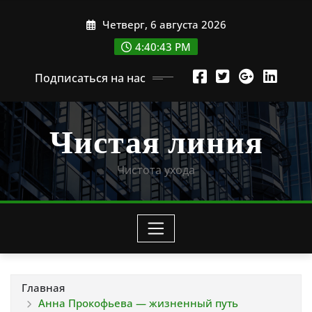
Перейти
Четверг, 6 августа 2026
к
содержимому
4:40:44 PM
Подписаться на нас
Чистая линия
Чистота ухода
Главная
Анна Прокофьева — жизненный путь