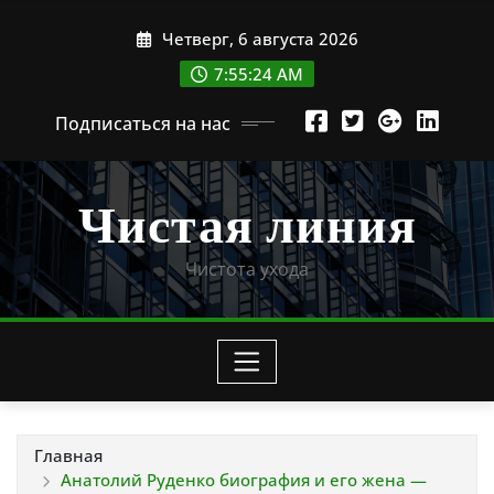
Перейти
Четверг, 6 августа 2026
к
содержимому
7:55:26 AM
Подписаться на нас
Чистая линия
Чистота ухода
Главная
Анатолий Руденко биография и его жена —