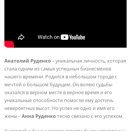
Анатолий Руденко
– уникальная личность, которая
стала одним из самых успешных бизнесменов
нашего времени. Родился в небольшом городе с
мечтой о большом будущем. Он волею судьбы
оказался в верном месте в верное время и его
уникальные способности помогли ему достичь
невероятных высот. Но успех не одно и имя его
жены –
Анна Руденко
тесно связано с его успехом.
Анатолий и Анна с самого детства были неразлучны.