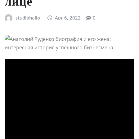
лице
studiohallo_
Авг 6, 2022
0