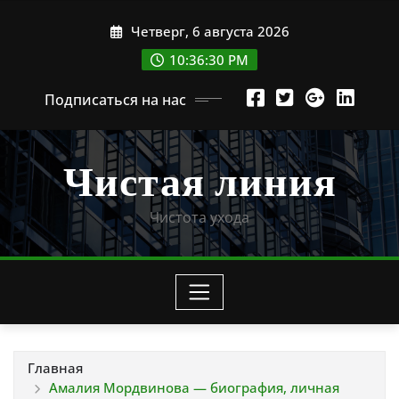
Перейти
Четверг, 6 августа 2026
к
содержимому
10:36:31 PM
Подписаться на нас
Чистая линия
Чистота ухода
Главная
Амалия Мордвинова — биография, личная