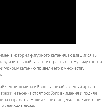
имен в истории фигурного катания. Родившийся 18
ил удивительный талант и страсть к этому виду спорта.
фигурному катанию привели его к множеству
.
ый чемпион мира и Европы, незабываемый артист,
 трюки и техника стоят особого внимания и поднял
удина выражать эмоции через танцевальные движения
а миллионов людей.