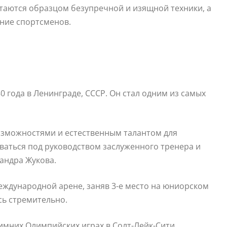
стаются образцом безупречной и изящной техники, а
ение спортсменов.
0 года в Ленинграде, СССР. Он стал одним из самых
озможностями и естественным талантом для
оваться под руководством заслуженного тренера и
андра Жукова.
международной арене, заняв 3-е место на юниорском
сь стремительно.
имних Олимпийских играх в Солт-Лейк-Сити,