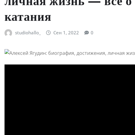
личная жизнь — все о
катания
studiohallo_
Сен 1, 2022
0