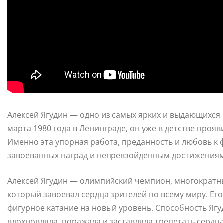
Алексей Ягудин — одно из самых ярких и выдающихся 
марта 1980 года в Ленинграде, он уже в детстве прояв
Именно эта упорная работа, преданность и любовь к 
завоеванных наград и непревзойденным достижениям
Алексей Ягудин — олимпийский чемпион, многократн
который завоевал сердца зрителей по всему миру. Его
фигурное катание на новый уровень. Способность Яг
вдохновляла, поражала и заставляла трепетать сердц