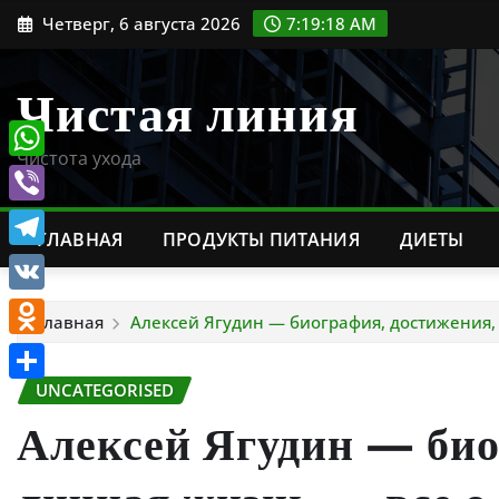
Перейти
Четверг, 6 августа 2026
7:19:19 AM
к
содержимому
Чистая линия
Чистота ухода
WhatsApp
Viber
ГЛАВНАЯ
ПРОДУКТЫ ПИТАНИЯ
ДИЕТЫ
Telegram
VK
Главная
Алексей Ягудин — биография, достижения,
Odnoklassniki
UNCATEGORISED
Отправить
Алексей Ягудин — био