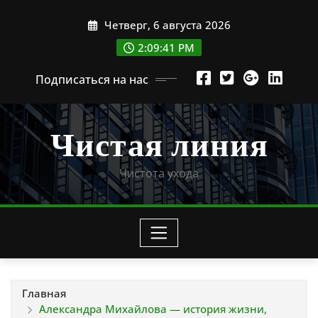
Перейти
Четверг, 6 августа 2026
к
содержимому
2:09:42 PM
Подписаться на нас
Чистая линия
Чистота ухода
Главная
Александра Михайлова — история жизни,