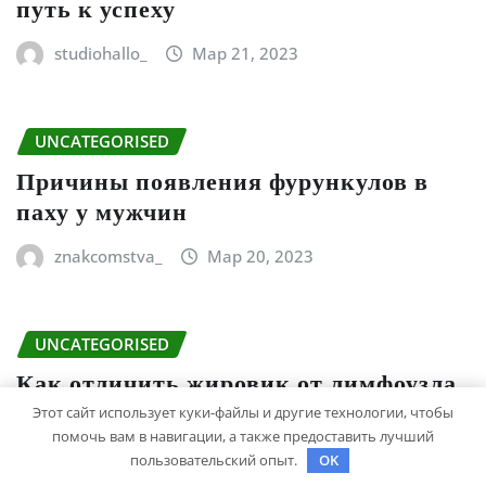
путь к успеху
studiohallo_
Мар 21, 2023
UNCATEGORISED
Причины появления фурункулов в
паху у мужчин
znakcomstva_
Мар 20, 2023
UNCATEGORISED
Как отличить жировик от лимфоузла
или фибромы мягких тканей или
Этот сайт использует куки-файлы и другие технологии, чтобы
гемангиомы
помочь вам в навигации, а также предоставить лучший
пользовательский опыт.
OK