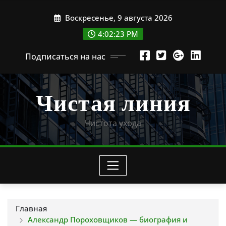
Перейти
Воскресенье, 9 августа 2026
к
содержимому
4:02:24 PM
Подписаться на нас
Чистая линия
Чистота ухода
Главная
Александр Пороховщиков — биография и