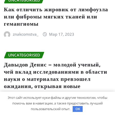
Как отличить жировик от лимфоузла
или фибромы мягких тканей или
гемангиомы
znakcomstva_
Мар 17, 2023
UNCATEGORISED
Давыдов Денис – молодой ученый,
чей вклад исследованиями в области
науки о материалах превзошел
ожидания, открывая новые
горизонты и принеся множество
положительных достижений!
Этот сайт использует куки-файлы и другие технологии, чтобы
помочь вам в навигации, а также предоставить лучший
пользовательский опыт.
OK
studiohallo_
Мар 15, 2023