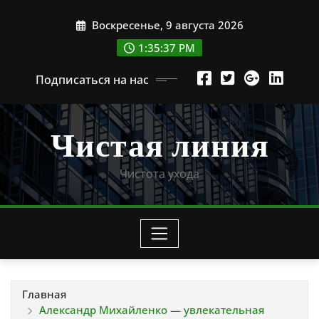
Перейти
Воскресенье, 9 августа 2026
к
содержимому
1:35:38 PM
Подписаться на нас
Чистая линия
Чистота ухода
Главная
Александр Михайленко — увлекательная