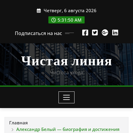
Перейти
Четверг, 6 августа 2026
к
содержимому
5:31:51 AM
Подписаться на нас
Чистая линия
Чистота ухода
Главная
Александр Белый — биография и достижения