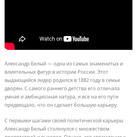
Александр Белый — одна из самых знаменитых и
влиятельных фигур в истории России. Этот
выдающийся лидер родился в 1882 году в семье
дворян. С самого раннего детства его отличала
умная и амбициозная натура, и все на его пути
предвещало, что он сделает большую карьеру.
С первыми шагами своей политической карьеры
Александр Белый столкнулся с множеством
препятствий и вызовов. Однако, его стремление к