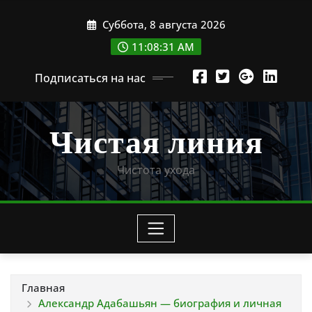
Перейти
Суббота, 8 августа 2026
к
содержимому
11:08:32 AM
Подписаться на нас
Чистая линия
Чистота ухода
Главная
Александр Адабашьян — биография и личная