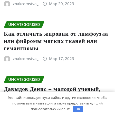
znakcomstva_
Мар 20, 2023
UNCATEGORISED
Как отличить жировик от лимфоузла
или фибромы мягких тканей или
гемангиомы
znakcomstva_
Мар 17, 2023
UNCATEGORISED
Давыдов Денис – молодой ученый,
чей вклад исследованиями в области
Этот сайт использует куки-файлы и другие технологии, чтобы
науки о материалах превзошел
помочь вам в навигации, а также предоставить лучший
ожидания, открывая новые
пользовательский опыт.
OK