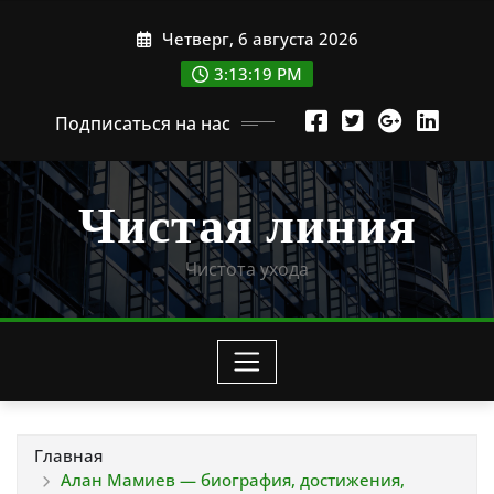
Перейти
Четверг, 6 августа 2026
к
содержимому
3:13:20 PM
Подписаться на нас
Чистая линия
Чистота ухода
Главная
Алан Мамиев — биография, достижения,