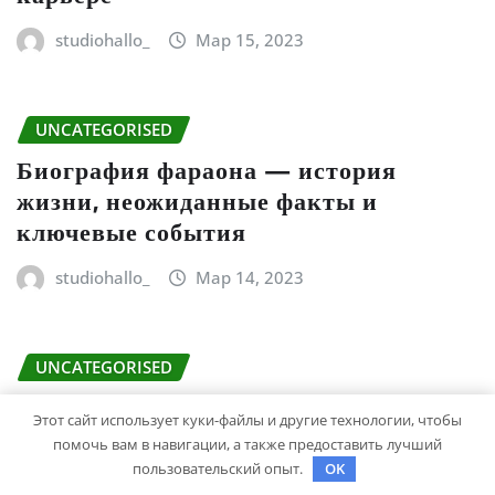
studiohallo_
Мар 15, 2023
UNCATEGORISED
Биография фараона — история
жизни, неожиданные факты и
ключевые события
studiohallo_
Мар 14, 2023
UNCATEGORISED
Константин Ивлев — биография и
Этот сайт использует куки-файлы и другие технологии, чтобы
личная жизнь — интересные факты,
помочь вам в навигации, а также предоставить лучший
жена, дети, фото
пользовательский опыт.
OK