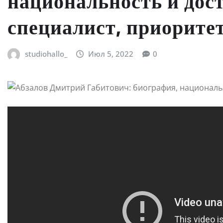
национальность и до
специалист, приорите
studiohallo_
Июл 5, 2022
0