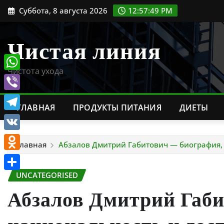
Перейти
Суббота, 8 августа 2026
12:57:50 PM
к
содержимому
Чистая линия
Чистота ухода
WhatsApp
Viber
ГЛАВНАЯ
ПРОДУКТЫ ПИТАНИЯ
ДИЕТЫ
Telegram
VK
Главная
Абзалов Дмитрий Габитович — биография,
Odnoklassniki
UNCATEGORISED
Отправить
Абзалов Дмитрий Габ