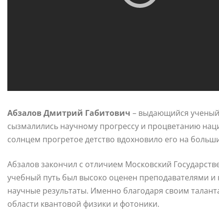
Абзалов Дмитрий Габитович
– выдающийся ученый 
сызмалились научному прогрессу и процветанию нации
солнцем прогретое детство вдохновило его на больш
Абзалов закончил с отличием Московский Государств
учебный путь был высоко оценен преподавателями и
научные результаты. Именно благодаря своим талант
области квантовой физики и фотоники.