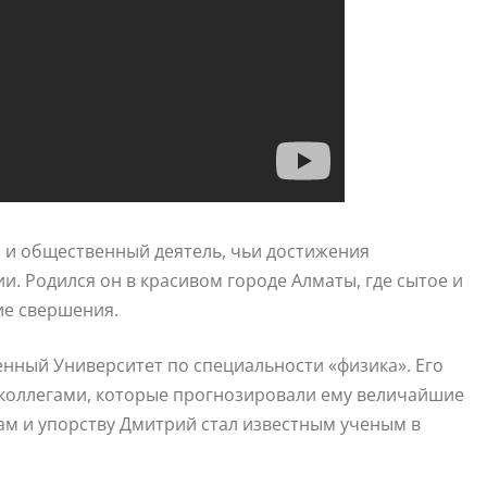
и общественный деятель, чьи достижения
. Родился он в красивом городе Алматы, где сытое и
ие свершения.
енный Университет по специальности «физика». Его
 коллегами, которые прогнозировали ему величайшие
ам и упорству Дмитрий стал известным ученым в