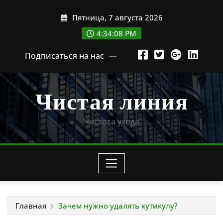
Перейти
Пятница, 7 августа 2026
к
содержимому
4:34:10 PM
Подписаться на нас
Чистая линия
Чистота ухода
Главная
Зачем нужно удалять кутикулу?