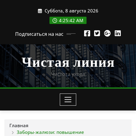
Перейти
Суббота, 8 августа 2026
к
содержимому
4:25:44 AM
Подписаться на нас
Чистая линия
Чистота ухода
Главная
Заборы-жалюзи: повышение