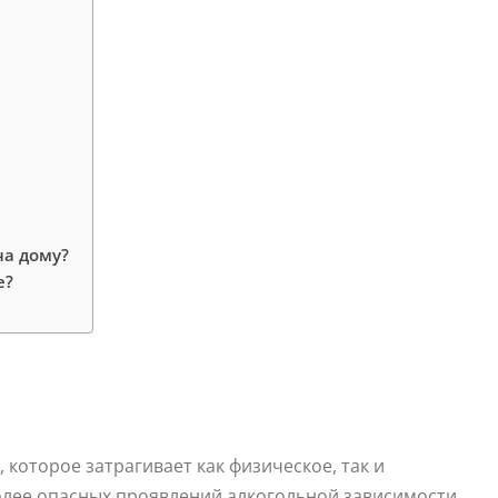
на дому?
е?
 которое затрагивает как физическое, так и
олее опасных проявлений алкогольной зависимости