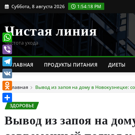
Перейти
Суббота, 8 августа 2026
1:54:19 PM
к
содержимому
Чистая линия
Чистота ухода
WhatsApp
Viber
ГЛАВНАЯ
ПРОДУКТЫ ПИТАНИЯ
ДИЕТЫ
Telegram
VK
Главная
Вывод из запоя на дому в Новокузнецке:
Odnoklassniki
ЗДОРОВЬЕ
Отправить
Вывод из запоя на дом