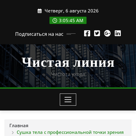
Перейти
Четверг, 6 августа 2026
к
содержимому
3:05:46 AM
Подписаться на нас
Чистая линия
Чистота ухода
Главная
Сушка тела с профессиональной точки зрения