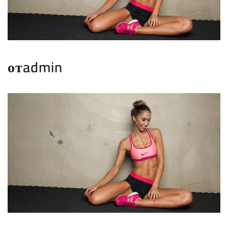
отadmin