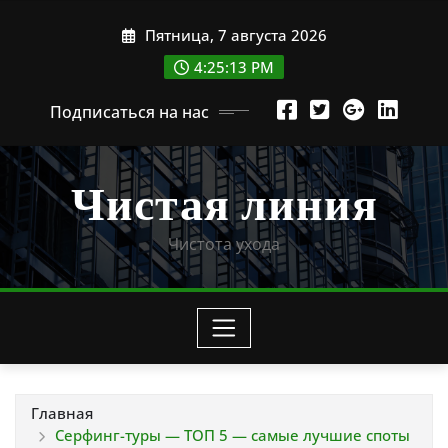
Перейти
Пятница, 7 августа 2026
к
содержимому
4:25:14 PM
Подписаться на нас
Чистая линия
Чистота ухода
Главная
Серфинг-туры — ТОП 5 — самые лучшие споты