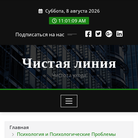
Перейти
Суббота, 8 августа 2026
к
содержимому
11:01:11 AM
Подписаться на нас
Чистая линия
Чистота ухода
Главная
Психология и Психологические Проблемы