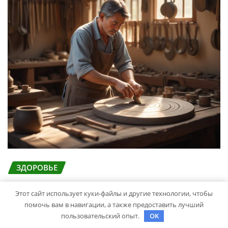
ЗДОРОВЬЕ
Выбор гонгов: ассортимент и
Этот сайт использует куки-файлы и другие технологии, чтобы
характеристики
помочь вам в навигации, а также предоставить лучший
пользовательский опыт.
OK
studiohallo_
Мар 24, 2026