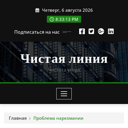
Перейти
Четверг, 6 августа 2026
к
содержимому
8:33:15 PM
Подписаться на нас
Чистая линия
Чистота ухода
Главная
Проблема наркомании