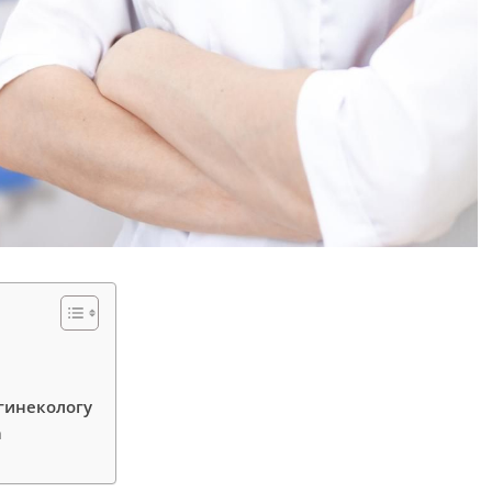
гинекологу
а