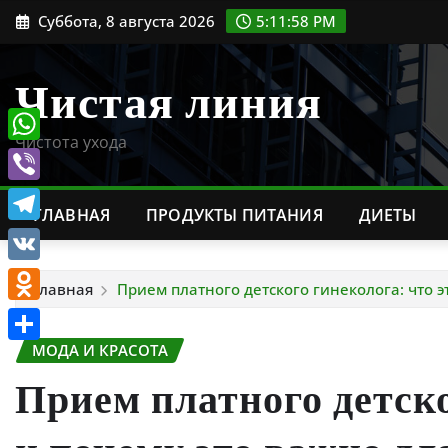
Перейти
Суббота, 8 августа 2026
5:11:59 PM
к
содержимому
Чистая линия
Чистота ухода
WhatsApp
Viber
ГЛАВНАЯ
ПРОДУКТЫ ПИТАНИЯ
ДИЕТЫ
Telegram
VK
Главная
Прием платного детского гинеколога: что э
Odnoklassniki
МОДА И КРАСОТА
Отправить
Прием платного детско