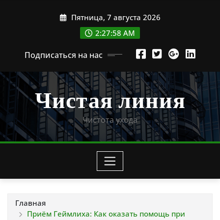
Перейти
Пятница, 7 августа 2026
к
содержимому
2:27:59 AM
Подписаться на нас
Чистая линия
Чистота ухода
Главная
Приём Геймлиха: Как оказать помощь при