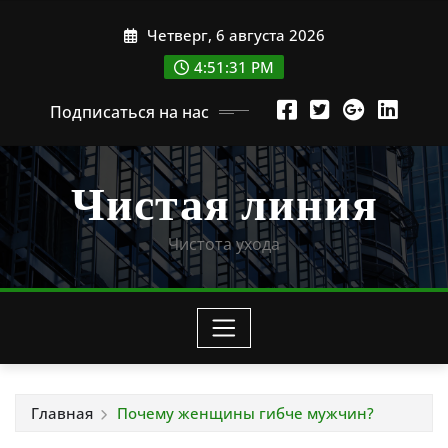
Перейти
Четверг, 6 августа 2026
к
содержимому
4:51:33 PM
Подписаться на нас
Чистая линия
Чистота ухода
Главная
Почему женщины гибче мужчин?