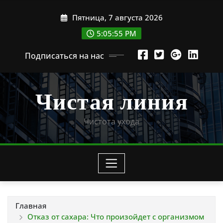
Перейти
Пятница, 7 августа 2026
к
содержимому
5:05:57 PM
Подписаться на нас
Чистая линия
Чистота ухода
Главная
Отказ от сахара: Что произойдет с организмом