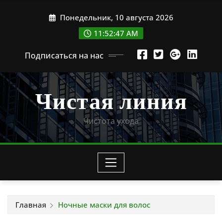
Перейти
Понедельник, 10 августа 2026
к
содержимому
11:52:49 AM
Подписаться на нас
Чистая линия
Чистота ухода
Главная
Ночные маски для волос