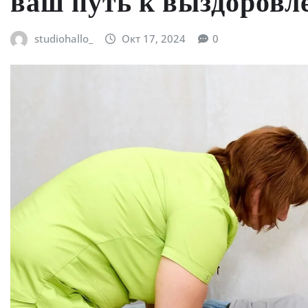
ваш путь к выздоров
studiohallo_
Окт 17, 2024
0