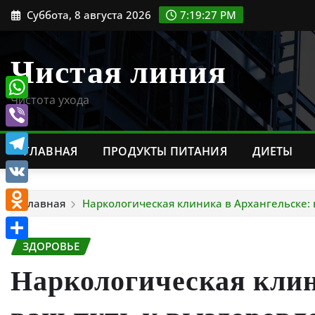
Перейти
Суббота, 8 августа 2026
7:19:29 PM
к
содержимому
Чистая линия
Чистота ухода
WhatsApp
Viber
ГЛАВНАЯ
ПРОДУКТЫ ПИТАНИЯ
ДИЕТЫ
Telegram
VK
Главная
Наркологическая клиника в Архангельске:
Odnoklassniki
ЗДОРОВЬЕ
Отправить
Наркологическая клин