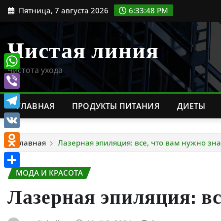
Перейти
Пятница, 7 августа 2026
6:33:49 PM
к
содержимому
Чистая линия
Чистота ухода
WhatsApp
Viber
ГЛАВНАЯ
ПРОДУКТЫ ПИТАНИЯ
ДИЕТЫ
Telegram
VK
Главная
Лазерная эпиляция: все, что вам нужно зна
Odnoklassniki
МОДА И КРАСОТА
Отправить
Лазерная эпиляция: вс