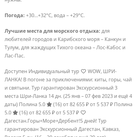
Погода:
+30…+32°С, вода – +29°С.
Лучшие места для морского отдыха:
для
любителей городов и Карибского моря – Канкун и
Тулум, для жаждущих Тихого океана – Лос-Кабос и
Лас-Пас.
Доступен Индивидуальный тур
WOW, ШРИ-
ЛАНКА! В погоне за приключениями: киты, горы, чай
и святыни. Тур гарантирован Экскурсионный 3
места Шри-Ланка
14 дн.
(25 янв – 07 фев 2023 и ещё 4
даты)
Полина 5.0
(16)
от 82 655 ₽
от 5 537 ₽
Полина
5.0
(16)
от 82 655 ₽
от 5 537 ₽
Дагестан.Горы+Море+Дербент!5 дней! Тур
гарантирован Экскурсионный Дагестан, Кавказ,