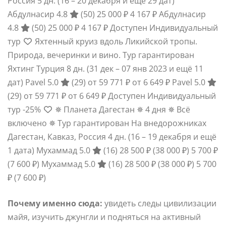
Россия
5 дн.
(16 – 20 декабря и ещё 29 дат)
Абдулнасир 4.8
(50)
25 000 ₽
4 167 ₽
Абдулнасир
4.8
(50)
25 000 ₽
4 167 ₽
Доступен Индивидуальный
тур
Яхтенный круиз вдоль Ликийской тропы.
Природа, вечеринки и вино. Тур гарантирован
Яхтинг Турция
8 дн.
(31 дек – 07 янв 2023 и ещё 11
дат)
Pavel 5.0
(29)
от 59 771 ₽
от 6 649 ₽
Pavel 5.0
(29)
от 59 771 ₽
от 6 649 ₽
Доступен Индивидуальный
тур
-25%
✵ Планета Дагестан ✵ 4 дня ✵ Всё
включено ✵ Тур гарантирован На внедорожниках
Дагестан, Кавказ, Россия
4 дн.
(16 – 19 декабря и ещё
1 дата)
Мухаммад 5.0
(16)
28 500 ₽
(38 000 ₽)
5 700 ₽
(7 600 ₽)
Мухаммад 5.0
(16)
28 500 ₽
(38 000 ₽)
5 700
₽
(7 600 ₽)
Почему именно сюда:
увидеть следы цивилизации
майя, изучить джунгли и подняться на активный