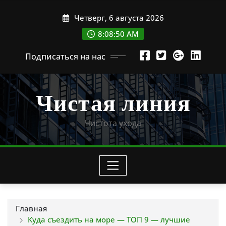
Перейти
Четверг, 6 августа 2026
к
содержимому
8:08:52 AM
Подписаться на нас
Чистая линия
Чистота ухода
Главная
Куда съездить на море — ТОП 9 — лучшие