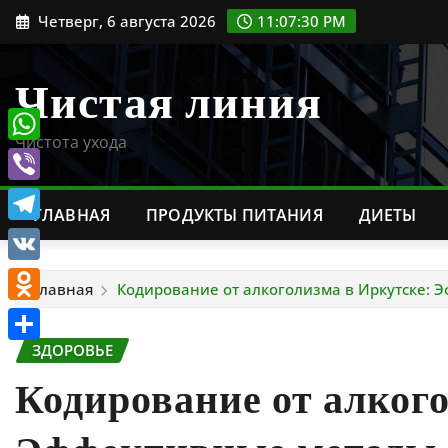
Перейти
Четверг, 6 августа 2026
11:07:31 PM
к
содержимому
Чистая линия
Чистота ухода
WhatsApp
Viber
ГЛАВНАЯ
ПРОДУКТЫ ПИТАНИЯ
ДИЕТЫ
Telegram
VK
Главная
Кодирование от алкоголизма в Иркутске: 
Odnoklassniki
ЗДОРОВЬЕ
Отправить
Кодирование от алкого