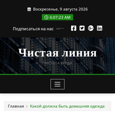
Перейти
Воскресенье, 9 августа 2026
к
содержимому
6:07:24 AM
Подписаться на нас
Чистая линия
Чистота ухода
Главная
Какой должна быть домашняя одежда