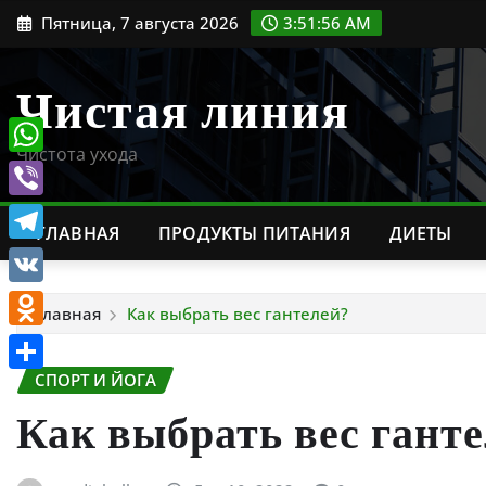
Перейти
Пятница, 7 августа 2026
3:51:58 AM
к
содержимому
Чистая линия
Чистота ухода
WhatsApp
Viber
ГЛАВНАЯ
ПРОДУКТЫ ПИТАНИЯ
ДИЕТЫ
Telegram
VK
Главная
Как выбрать вес гантелей?
Odnoklassniki
СПОРТ И ЙОГА
Отправить
Как выбрать вес гант