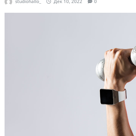
studiohallo_
Дек 10, 2022
0