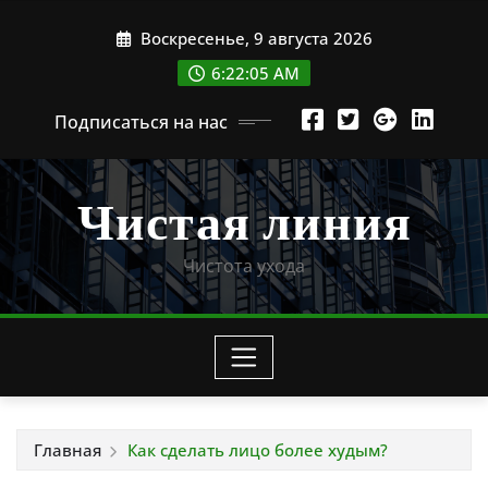
Перейти
Воскресенье, 9 августа 2026
к
содержимому
6:22:07 AM
Подписаться на нас
Чистая линия
Чистота ухода
Главная
Как сделать лицо более худым?