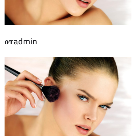
отadmin