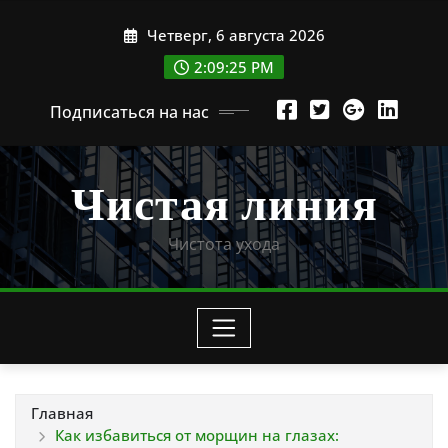
Перейти
Четверг, 6 августа 2026
к
содержимому
2:09:27 PM
Подписаться на нас
Чистая линия
Чистота ухода
Главная
Как избавиться от морщин на глазах: