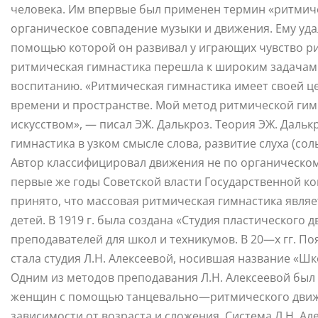
человека. Им впервые был применен термин «ритмиче
органическое совпадение музыки и движения. Ему уда
помощью которой он развивал у играющих чувство р
ритмическая гимнастика перешла к широким задачам 
воспитанию. «Ритмическая гимнастика имеет своей ц
времени и пространстве. Мой метод ритмической гим
искусством», — писал ЭЖ. Далькроз. Теория ЭЖ. Дальк
гимнастика в узком смысле слова, развитие слуха (со
Автор классифицировал движения не по органическому
первые же годы Советской власти Государственной ко
принято, что массовая ритмическая гимнастика являе
детей. В 1919 г. была создана «Студия пластического 
преподавателей для школ и техникумов. В 20—х гг. П
стала студия Л.Н. Алексеевой, носившая название «
Одним из методов преподавания Л.Н. Алексеевой бы
женщин с помощью танцевально—ритмического движе
зависимости от возраста и сложения. Система Л.Н. А