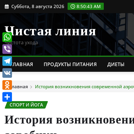
Перейти
Суббота, 8 августа 2026
8:50:45 AM
к
содержимому
Чистая линия
Чистота ухода
WhatsApp
Viber
ГЛАВНАЯ
ПРОДУКТЫ ПИТАНИЯ
ДИЕТЫ
Telegram
VK
Главная
История возникновения современной аэро
Odnoklassniki
СПОРТ И ЙОГА
Отправить
История возникновен