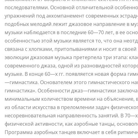
последователями. Основной отличительной особенно
упражнений под аккомпанемент современных эстрадн
подобных мелодий лежит джазовое направление в му
музыки наблюдается в последние 60—70 лет, в ее осн
особенностью этой музыки является то, что она неот
связана с хлопками, притопываниями и носит в свое
эволюции джазовая музыка претерпела три этапа: кла
современного джаза, одной из разновидностей котор
музыке. В конце 60—х гг. появляется новая форма г
—гимнастика. Основателем этого гимнастического на
гимнастика». Особенности джаз—гимнастики заключа
минимальным количеством времени на объяснение, в
из области искусства в преломлении задач физическо
несоревновательная направленность занятий. В 70—х 
физической активности, как аэробные танцы, осново
Программа аэробных танцев включает в себя ритмичн