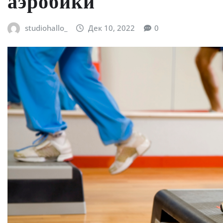
аэробики
studiohallo_
Дек 10, 2022
0