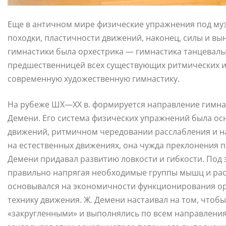
Еще в античном мире физические упражнения под муз
походки, пластичности движений, наконец, силы и вы
гимнастики была орхестрика — гимнастика танцеваль
предшественницей всех существующих ритмических и
современную художественную гимнастику.
На рубеже ШХ—ХХ в. формируется направление гимнас
Демени. Его система физических упражнений была ос
движений, ритмичном чередовании расслабления и н
на естественных движениях, она чужда преклонения 
Демени придавал развитию ловкости и гибкости. Под
правильно напрягая необходимые группы мышц и рас
основывался на экономичности функционирования ор
технику движения. Ж. Демени настаивал на том, что
«закругленными» и выполнялись по всем направлени