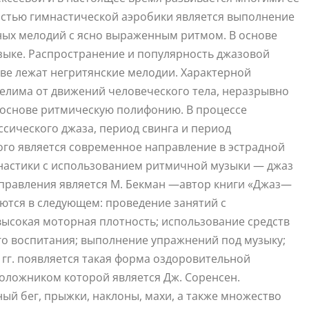
стью гимнастической аэробики является выполнение
ых мелодий с ясно выраженным ритмом. В основе
зыке. Распространение и популярность джазовой
ове лежат негритянские мелодии. Характерной
делима от движений человеческого тела, неразрывно
й основе ритмическую полифонию. В процессе
ссического джаза, период свинга и период
ого является современное направление в эстрадной
имнастики с использованием ритмичной музыки — джаз
правления является М. Бекман —автор книги «Джаз—
ются в следующем: проведение занятий с
ысокая моторная плотность; использование средств
го воспитания; выполнение упражнений под музыку;
гг. появляется такая форма оздоровительной
положником которой является Дж. Соренсен.
ый бег, прыжки, наклоны, махи, а также множество