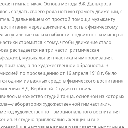
ская гимнастика». Основа метода ЭЖ. Далькроза —
лось создать своего рода нотную грамоту движений, с
итма. В дальнейшем от простой помощи музыканту
воспитания через движения, то есть к физическому
елью усиление силы и гибкости, подвижности мышц во
настики стремится к тому, чтобы движение стало
роза распадается на три части: ритмическая
льфеджио), музыкальная пластика и импровизация.
 признаку, а по художественной образности. В
миссией по просвещению от 16 апреля 1918 г. было
тся одним из важных средств физического воспитания
движения» З.Д. Вербовой. Студия готовила
оявилось множество студий танца, основной из которых
Школа—лаборатория художественной гимнастики».
л метод художественно—эмоционального воспитания
ния. В студию привлекались женщины вне
лексеевой и в настоящее время развивается многими ее