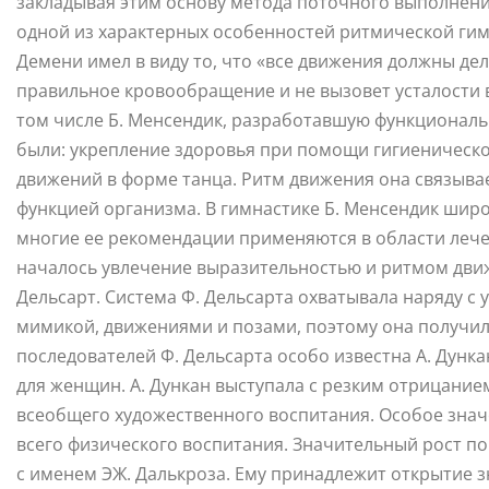
закладывая этим основу метода поточного выполнени
одной из характерных особенностей ритмической гимн
Демени имел в виду то, что «все движения должны дел
правильное кровообращение и не вызовет усталости 
том числе Б. Менсендик, разработавшую функционал
были: укрепление здоровья при помощи гигиенической
движений в форме танца. Ритм движения она связыва
функцией организма. В гимнастике Б. Менсендик ши
многие ее рекомендации применяются в области лечеб
началось увлечение выразительностью и ритмом дви
Дельсарт. Система Ф. Дельсарта охватывала наряду с
мимикой, движениями и позами, поэтому она получил
последователей Ф. Дельсарта особо известна А. Дунк
для женщин. А. Дункан выступала с резким отрицание
всеобщего художественного воспитания. Особое знач
всего физического воспитания. Значительный рост по
с именем ЭЖ. Далькроза. Ему принадлежит открытие з