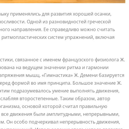
ыку применялись для развития хорошей осанки,
носливости. Одной из разновидностей греческой
ного направления. Ее справедливо можно считать
 ритмопластических систем упражнений, включая
тики, связанное с именем французского физиолога Ж.
нована на ведущем значении ритма и гармонии
апряжения мышц. «Гимнастика» Ж. Демени базируется
перед формой во имя принципа. Большое значение Ж.
 этим подразумевалось умение выполнять движения,
слабляя второстепенные. Таким образом, автор
ганизма, основой которой считал правильную
бы все движения были амплитудными, непрерывными,
ям. Он особо подчеркивал непрерывность движения,