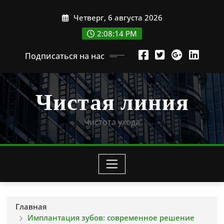
Перейти
Четверг, 6 августа 2026
к
содержимому
2:08:16 PM
Подписаться на нас
Чистая линия
Чистота ухода
Главная
Имплантация зубов: современное решение