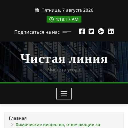
Перейти
Пятница, 7 августа 2026
к
содержимому
4:18:18 AM
Подписаться на нас
Чистая линия
Чистота ухода
Главная
Химические вещества, отвечающие за