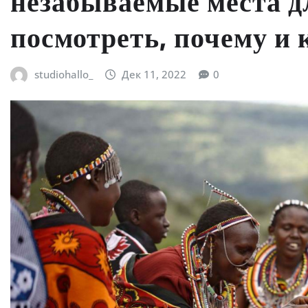
незабываемые места д
посмотреть, почему и к
studiohallo_
Дек 11, 2022
0