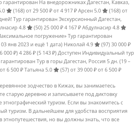
 гарантирован На внедорожниках Дагестан, Кавказ,
5.0
(168)
от 29 500 ₽
от 4 917 ₽
Арсен 5.0
(168)
от
ней! Тур гарантирован Экскурсионный Дагестан,
лнасир 4.8
(50)
25 000 ₽
4 167 ₽
Абдулнасир 4.8
аксимальное погружение» Тур гарантирован
– 03 янв 2023 и ещё 1 дата)
Николай 4.9
(97)
30 000 ₽
6 000 ₽)
4 286 ₽
(5 143 ₽)
Доступен Индивидуальный тур
 гарантирован Тур в горы Дагестан, Россия
5 дн.
(19 –
от 6 500 ₽
Татьяна 5.0
(57)
от 39 000 ₽
от 6 500 ₽
еревянное зодчество в Кижах, вы занимаетесь
те старую деревню и записываете под диктовку
е этнографический туризм. Если вы знакомитесь с
ный туризм. В дальнейшем для удобства восприятия
 этнопутешествия, но вы должны знать, что все