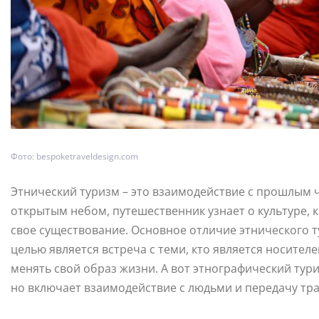
Фото: bespoketraveldesign.com
Этнический туризм – это взаимодействие с прошлым ч
открытым небом, путешественник узнает о культуре, 
свое существование. Основное отличие этнического ту
целью является встреча с теми, кто является носите
менять свой образ жизни. А вот этнографический тур
но включает взаимодействие с людьми и передачу тр