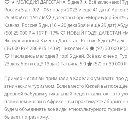
★ МЕЛОДИЯ ДАГЕСТАНА: 5 дней ★ Всё включено! Тур
Россия
5 дн.
(02 – 06 января 2023 и ещё 41 дата)
Арсен 
29 500 ₽
от 4 917 ₽
Дагестан.Горы+Море+Дербент!5 д
Кавказ, Россия
5 дн.
(16 – 20 декабря и ещё 29 дат)
Абду
(50)
25 000 ₽
4 167 ₽
-17%
НОВЫЙ ГОД!!! ДАГЕСТАН-«М
Экскурсионный 3 места Дагестан, Россия
6 дн.
(29 дек 
(36 000 ₽)
4 286 ₽
(5 143 ₽)
Николай 4.9
(97)
30 000 ₽
(3
Насладись мелодией гор! 5 дней. Всё включено! Тур
23 декабря и ещё 13 дат)
Татьяна 5.0
(57)
от 39 000 ₽
Пример – если вы примчали в Карелию узнавать про д
этническим туризмом. Если вместо Кижей вы посещае
древней бабушки уникальный рецепт калиток – это уж
племенем масаи в Африке – вы практикуете абориген
будем объединять все виды этнокультурного туризма в
бывает по-разному.