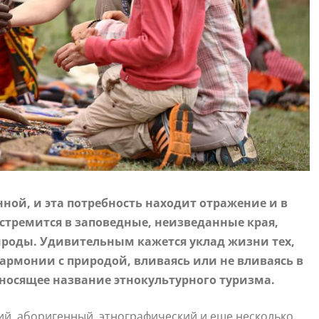
ной, и эта потребность находит отражение и в
стремится в заповедные, неизведанные края,
ироды. Удивительным кажется уклад жизни тех,
 гармонии с природой, вливаясь или не вливаясь в
 носящее название этнокультурного туризма.
кий, аборигенный, этнографический и еще несколько