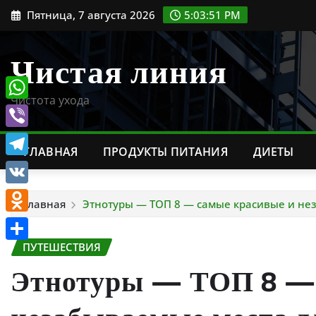
Перейти
Пятница, 7 августа 2026
5:03:53 PM
к
содержимому
Чистая линия
Чистота ухода
WhatsApp
Viber
ГЛАВНАЯ
ПРОДУКТЫ ПИТАНИЯ
ДИЕТЫ
Telegram
VK
Главная
Этнотуры — ТОП 8 — самые красивые и неза
Odnoklassniki
ПУТЕШЕСТВИЯ
Отправить
Этнотуры — ТОП 8 — 