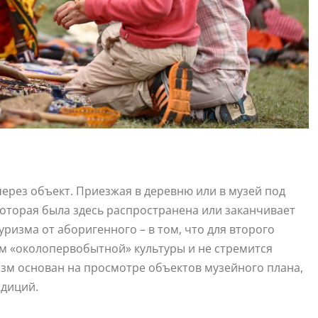
ерез объект. Приезжая в деревню или в музей под
которая была здесь распространена или заканчивает
ризма от аборигенного – в том, что для второго
лем «околопервобытной» культуры и не стремится
изм основан на просмотре объектов музейного плана,
адиций.