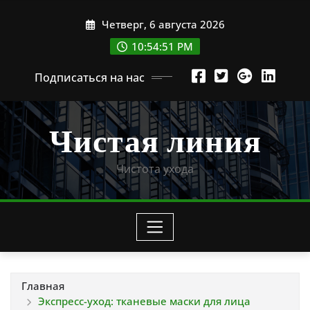
Перейти
Четверг, 6 августа 2026
к
содержимому
10:54:52 PM
Подписаться на нас
Чистая линия
Чистота ухода
Главная
Экспресс-уход: тканевые маски для лица