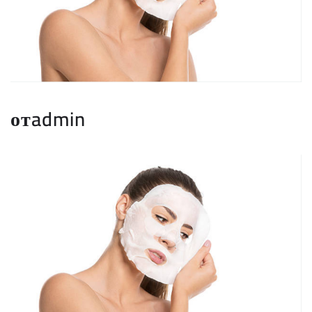
отadmin