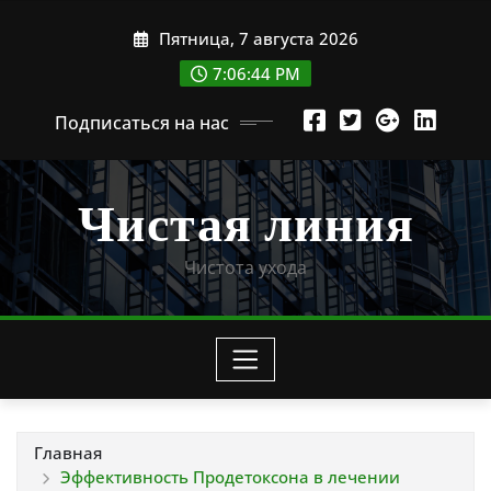
Перейти
Пятница, 7 августа 2026
к
содержимому
7:06:46 PM
Подписаться на нас
Чистая линия
Чистота ухода
Главная
Эффективность Продетоксона в лечении