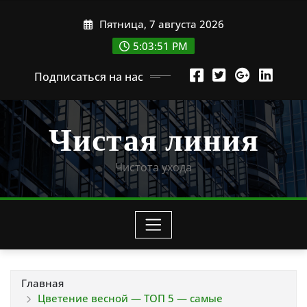
Перейти
Пятница, 7 августа 2026
к
содержимому
5:03:53 PM
Подписаться на нас
Чистая линия
Чистота ухода
Главная
Цветение весной — ТОП 5 — самые