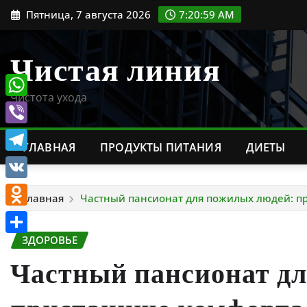
Перейти
Пятница, 7 августа 2026
7:21:01 AM
к
содержимому
Чистая линия
Чистота ухода
WhatsApp
Viber
ГЛАВНАЯ
ПРОДУКТЫ ПИТАНИЯ
ДИЕТЫ
Telegram
VK
Главная
Частный пансионат для пожилых людей: п
Odnoklassniki
ЗДОРОВЬЕ
Отправить
Частный пансионат дл