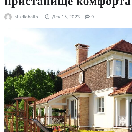
пристанище комфорта 
studiohallo_
Дек 15, 2023
0