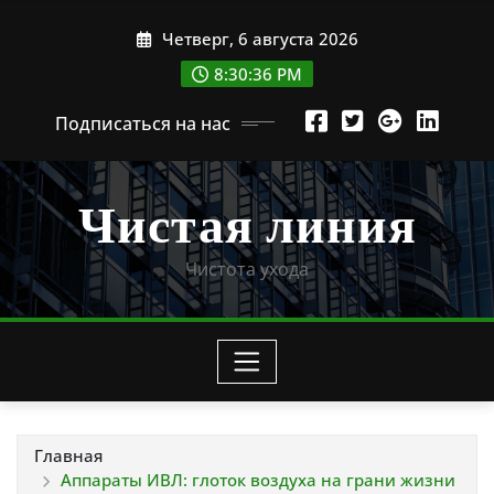
Перейти
Четверг, 6 августа 2026
к
содержимому
8:30:38 PM
Подписаться на нас
Чистая линия
Чистота ухода
Главная
Аппараты ИВЛ: глоток воздуха на грани жизни